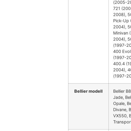
(2005-2
721 (200
2008), 5
Pick-Up 
2004), 5
Minivan 
2004), 5
(1997-20
400 Evol
(1997-20
400.4 (1
2004), 4
(1997-2
Bellier modell
Bellier B8
Jade, Bel
Opale, Bel
Divane, Be
VX550, Be
Transpor