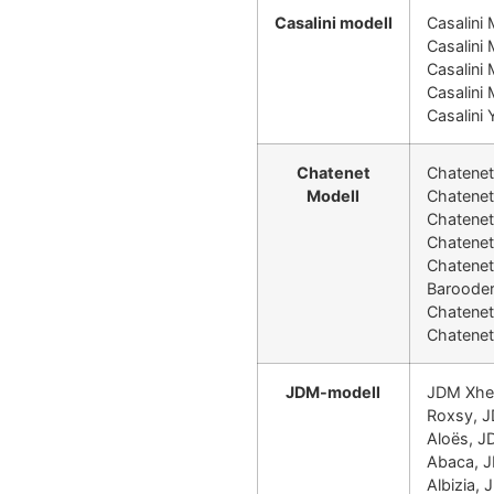
Casalini modell
Casalini
Casalini 
Casalini 
Casalini 
Casalini
Chatenet
Chatene
Modell
Chatene
Chatene
Chatene
Chatenet
Barooder
Chatenet
Chatenet 
JDM-modell
JDM Xhe
Roxsy, 
Aloës, 
Abaca, 
Albizia,