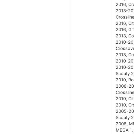
2016, Cr
2013-20
Crosslin
2016, Ci
2016, G
2013, C
2010-20
Crossove
2013, Cr
2010-201
2010-20
Scouty 
2010, Ro
2008-20
Crosslin
2010, Ci
2010, Cr
2005-20
Scouty 
2008, M
MEGA 1, 