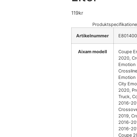
119
kr
Produktspecifikatione
Artikelnummer
E801400
Aixam modell
Coupe E
2020, Cr
Emotion
Crosslin
Emotion
City Emo
2020, Pr
Truck, C
2016-20
Crossove
2019, Cr
2016-201
2016-20
Coupe 2