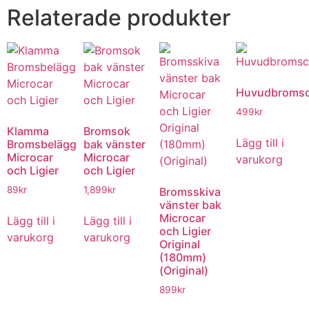
Relaterade produkter
Huvudbromsc
499
kr
Klamma
Bromsok
Lägg till i
Bromsbelägg
bak vänster
Microcar
Microcar
varukorg
och Ligier
och Ligier
89
kr
1,899
kr
Bromsskiva
vänster bak
Microcar
Lägg till i
Lägg till i
och Ligier
varukorg
varukorg
Original
(180mm)
(Original)
899
kr