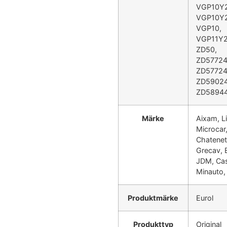
VGP10Y
VGP10Y
VGP10,
VGP11Y2
ZD50,
ZD57724
ZD57724
ZD59024
ZD5894
Märke
Aixam, Li
Microcar
Chatenet
Grecav, Be
JDM, Casa
Minauto,
Produktmärke
Eurol
Produkttyp
Original