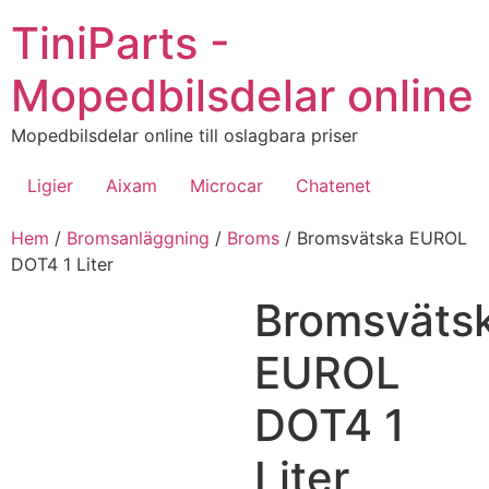
Hoppa
TiniParts -
till
innehåll
Mopedbilsdelar online
Mopedbilsdelar online till oslagbara priser
Ligier
Aixam
Microcar
Chatenet
Hem
/
Bromsanläggning
/
Broms
/ Bromsvätska EUROL
DOT4 1 Liter
Bromsväts
EUROL
DOT4 1
Liter