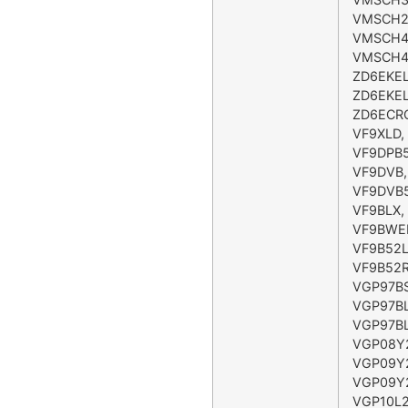
VMSCH2
VMSCH4
VMSCH4
ZD6EKE
ZD6EKE
ZD6ECR
VF9XLD,
VF9DPB5
VF9DVB,
VF9DVB5
VF9BLX,
VF9BWE
VF9B52L
VF9B52R
VGP97B
VGP97BL
VGP97BL
VGP08Y
VGP09Y
VGP09Y
VGP10L2