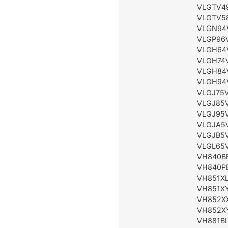
VLGTV4
VLGTV58
VLGN94
VLGP96
VLGH64
VLGH74
VLGH84
VLGH94
VLGJ75V
VLGJ85
VLGJ95
VLGJA5
VLGJB5
VLGL65
VH840BB
VH840PB
VH851XL
VH851X
VH852X
VH852X
VH881BL