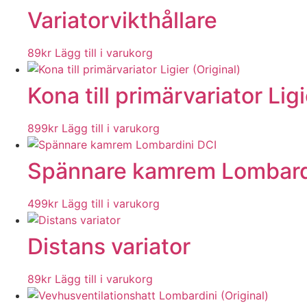
Variatorvikthållare
89
kr
Lägg till i varukorg
Kona till primärvariator Ligi
899
kr
Lägg till i varukorg
Spännare kamrem Lombard
499
kr
Lägg till i varukorg
Distans variator
89
kr
Lägg till i varukorg