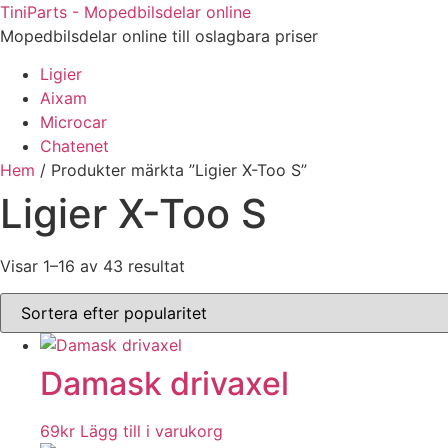
Hoppa
TiniParts - Mopedbilsdelar online
till
Mopedbilsdelar online till oslagbara priser
innehåll
Ligier
Aixam
Microcar
Chatenet
Hem
/ Produkter märkta ”Ligier X-Too S”
Ligier X-Too S
Sorted
Visar 1–16 av 43 resultat
by
popularity
Damask drivaxel
69
kr
Lägg till i varukorg