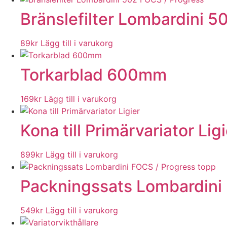
Bränslefilter Lombardini 5
89
kr
Lägg till i varukorg
Torkarblad 600mm
169
kr
Lägg till i varukorg
Kona till Primärvariator Ligi
899
kr
Lägg till i varukorg
Packningssats Lombardini
549
kr
Lägg till i varukorg