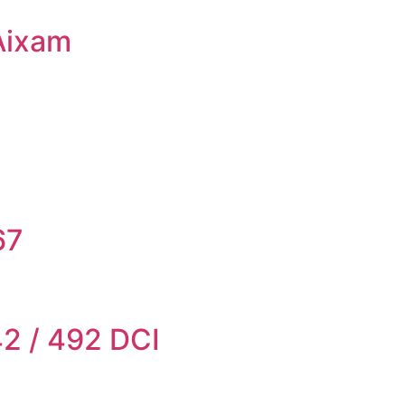
Aixam
67
42 / 492 DCI