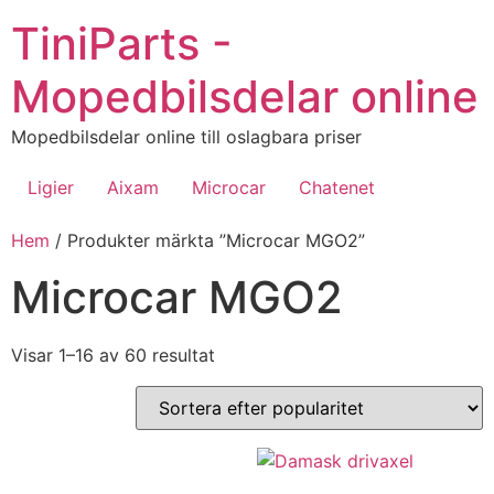
Hoppa
TiniParts -
till
innehåll
Mopedbilsdelar online
Mopedbilsdelar online till oslagbara priser
Ligier
Aixam
Microcar
Chatenet
Hem
/ Produkter märkta ”Microcar MGO2”
Microcar MGO2
Sorted
Visar 1–16 av 60 resultat
by
popularity