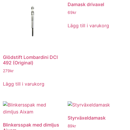
Damask drivaxel
69
kr
Lägg till i varukorg
Glödstift Lombardini DCI
492 (Original)
279
kr
Lägg till i varukorg
Styrväxeldamask
Blinkersspak med dimljus
89
kr