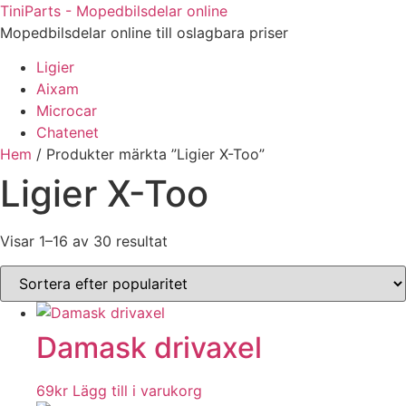
Hoppa
TiniParts - Mopedbilsdelar online
till
Mopedbilsdelar online till oslagbara priser
innehåll
Ligier
Aixam
Microcar
Chatenet
Hem
/ Produkter märkta ”Ligier X-Too”
Ligier X-Too
Sorted
Visar 1–16 av 30 resultat
by
popularity
Damask drivaxel
69
kr
Lägg till i varukorg