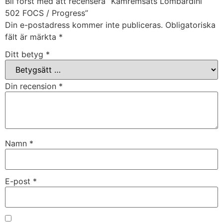
Bli först med att recensera ”Kamremsats Lombardini
502 FOCS / Progress”
Din e-postadress kommer inte publiceras.
Obligatoriska
fält är märkta
*
Ditt betyg
*
Din recension
*
Namn
*
E-post
*