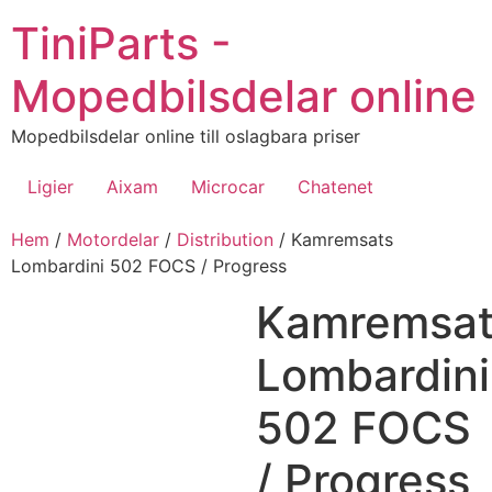
Hoppa
TiniParts -
till
innehåll
Mopedbilsdelar online
Mopedbilsdelar online till oslagbara priser
Ligier
Aixam
Microcar
Chatenet
Hem
/
Motordelar
/
Distribution
/ Kamremsats
Lombardini 502 FOCS / Progress
Kamremsat
Lombardini
502 FOCS
/ Progress