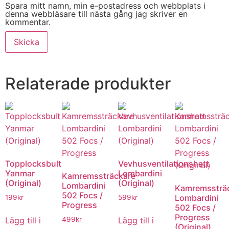
Spara mitt namn, min e-postadress och webbplats i
denna webbläsare till nästa gång jag skriver en
kommentar.
Relaterade produkter
Topplocksbult
Vevhusventilationshatt
Yanmar
Lombardini
Kamremssträckare
(Original)
(Original)
Lombardini
Kamremssträ
502 Focs /
Lombardini
199
kr
599
kr
Progress
502 Focs /
Progress
Lägg till i
Lägg till i
499
kr
(Original)