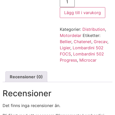
Lombardini
502
FOCS
Lägg till i varukorg
/
Progress
mängd
Kategorier:
Distribution
,
Motordelar
Etiketter:
Bellier
,
Chatenet
,
Grecav
,
Ligier
,
Lombardini 502
FOCS
,
Lombardini 502
Progress
,
Microcar
Recensioner (0)
Recensioner
Det finns inga recensioner än.