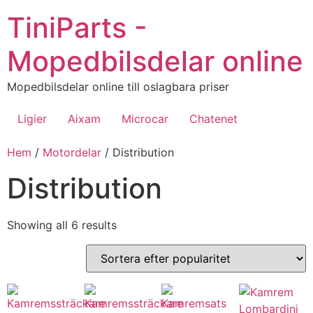
Hoppa
TiniParts -
till
innehåll
Mopedbilsdelar online
Mopedbilsdelar online till oslagbara priser
Ligier
Aixam
Microcar
Chatenet
Hem
/
Motordelar
/ Distribution
Distribution
Sorted
Showing all 6 results
by
popularity