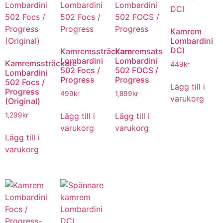
Kamrem
Lombardini
DCI
Kamremssträckare
Kamremsats
Lombardini
Lombardini
Kamremssträckare
449
kr
502 Focs /
502 FOCS /
Lombardini
Progress
Progress
502 Focs /
Lägg till i
Progress
499
kr
1,899
kr
varukorg
(Original)
Lägg till i
Lägg till i
1,299
kr
varukorg
varukorg
Lägg till i
varukorg