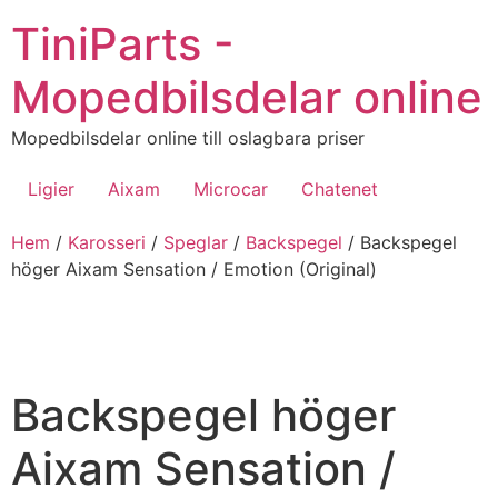
Hoppa
TiniParts -
till
innehåll
Mopedbilsdelar online
Mopedbilsdelar online till oslagbara priser
Ligier
Aixam
Microcar
Chatenet
Hem
/
Karosseri
/
Speglar
/
Backspegel
/ Backspegel
höger Aixam Sensation / Emotion (Original)
Backspegel höger
Aixam Sensation /