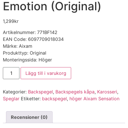
Emotion (Original)
1,299
kr
Artikelnummer: 771BF142
EAN Code: 6097709018034
Märke: Aixam
Produkttyp: Original
Monteringssida: Höger
Backspegel
Lägg till i varukorg
höger
Aixam
Sensation
/
Kategorier:
Backspegel
,
Backspegels kåpa
,
Karosseri
,
Emotion
(Original)
Speglar
Etiketter:
backspegel
,
höger Aixam Sensation
mängd
Recensioner (0)