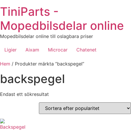
Hoppa
TiniParts -
till
innehåll
Mopedbilsdelar online
Mopedbilsdelar online till oslagbara priser
Ligier
Aixam
Microcar
Chatenet
Hem
/ Produkter märkta ”backspegel”
backspegel
Endast ett sökresultat