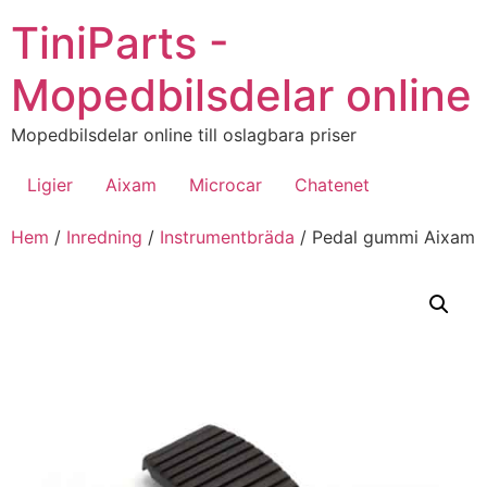
Hoppa
TiniParts -
till
innehåll
Mopedbilsdelar online
Mopedbilsdelar online till oslagbara priser
Ligier
Aixam
Microcar
Chatenet
Hem
/
Inredning
/
Instrumentbräda
/ Pedal gummi Aixam