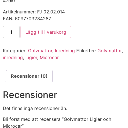
479
kr
Artikelnummer: FJ 02.02.014
EAN: 6097703234287
Golvmattor
Lägg till i varukorg
Ligier
och
Microcar
mängd
Kategorier:
Golvmattor
,
Inredning
Etiketter:
Golvmattor
,
inredning
,
Ligier
,
Microcar
Recensioner (0)
Recensioner
Det finns inga recensioner än.
Bli först med att recensera ”Golvmattor Ligier och
Microcar”