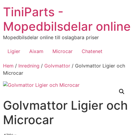
Hoppa
TiniParts -
till
innehåll
Mopedbilsdelar online
Mopedbilsdelar online till oslagbara priser
Ligier
Aixam
Microcar
Chatenet
Hem
/
Inredning
/
Golvmattor
/ Golvmattor Ligier och
Microcar
Golvmattor Ligier och
Microcar