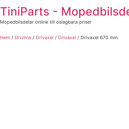
Hoppa
TiniParts - Mopedbilsde
till
innehåll
Mopedbilsdelar online till oslagbara priser
Hem
/
Drivlina
/
Drivaxel
/
Drivaxel
/ Drivaxel 670 mm