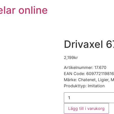
lar online
Drivaxel 
2,199
kr
Artikelnummer: 17.670
EAN Code: 60977211981
Märke: Chatenet, Ligier, 
Produkttyp: Imitation
Drivaxel
670
mm
mängd
Lägg till i varukorg