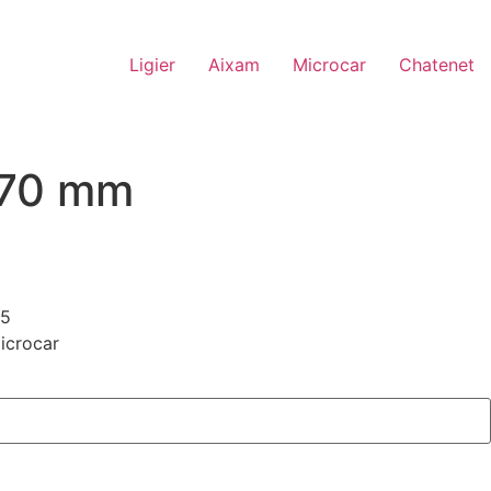
Ligier
Aixam
Microcar
Chatenet
670 mm
65
Microcar