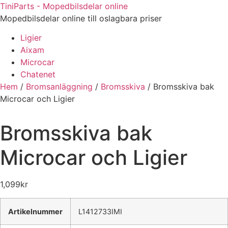
Hoppa
TiniParts - Mopedbilsdelar online
till
Mopedbilsdelar online till oslagbara priser
innehåll
Ligier
Aixam
Microcar
Chatenet
Hem
/
Bromsanläggning
/
Bromsskiva
/ Bromsskiva bak
Microcar och Ligier
Bromsskiva bak
Microcar och Ligier
1,099
kr
Artikelnummer
L1412733IMI