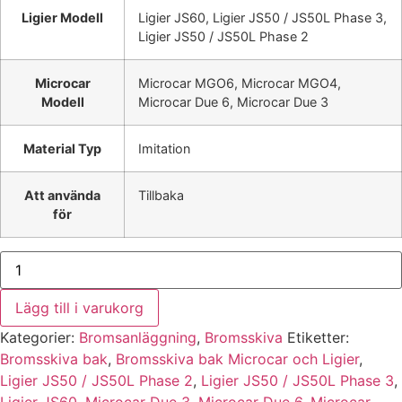
Ligier Modell
Ligier JS60, Ligier JS50 / JS50L Phase 3,
Ligier JS50 / JS50L Phase 2
Microcar
Microcar MGO6, Microcar MGO4,
Modell
Microcar Due 6, Microcar Due 3
Material Typ
Imitation
Att använda
Tillbaka
för
Bromsskiva
bak
Microcar
och
Lägg till i varukorg
Ligier
mängd
Kategorier:
Bromsanläggning
,
Bromsskiva
Etiketter:
Bromsskiva bak
,
Bromsskiva bak Microcar och Ligier
,
Ligier JS50 / JS50L Phase 2
,
Ligier JS50 / JS50L Phase 3
,
Ligier JS60
,
Microcar Due 3
,
Microcar Due 6
,
Microcar