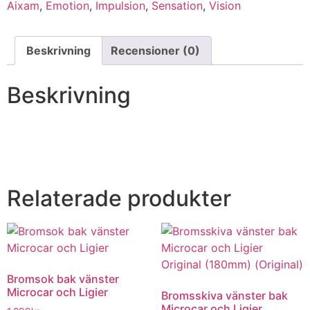
Sensation
Aixam
,
Emotion
,
Impulsion
,
Sensation
,
Vision
/
Emotion
mängd
Beskrivning
Recensioner (0)
Beskrivning
Relaterade produkter
Bromsok bak vänster
Microcar och Ligier
Bromsskiva vänster bak
Microcar och Ligier