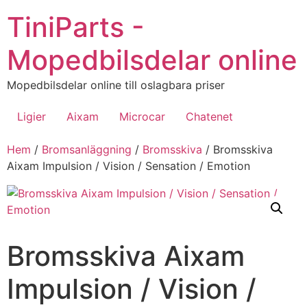
Hoppa
TiniParts -
till
innehåll
Mopedbilsdelar online
Mopedbilsdelar online till oslagbara priser
Ligier
Aixam
Microcar
Chatenet
Hem
/
Bromsanläggning
/
Bromsskiva
/ Bromsskiva
Aixam Impulsion / Vision / Sensation / Emotion
Bromsskiva Aixam
Impulsion / Vision /