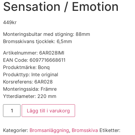
Sensation / Emotion
449
kr
Monteringsbultar med stigning: 88mm
Bromsskivans tjocklek: 6,5mm
Artikelnummer: 6AR028IMI
EAN Code: 6097716668611
Produktmärke: Bonq
Produkttyp: Inte original
Korsreferens: 6AR028
Monteringssida: Främre
Ytterdiameter: 220 mm
Bromsskiva
Lägg till i varukorg
Aixam
Impulsion
/
Vision
Kategorier:
Bromsanläggning
,
Bromsskiva
Etiketter:
/