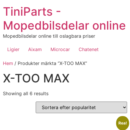
Hoppa
TiniParts -
till
innehåll
Mopedbilsdelar online
Mopedbilsdelar online till oslagbara priser
Ligier
Aixam
Microcar
Chatenet
Hem
/ Produkter märkta ”X-TOO MAX”
X-TOO MAX
Sorted
Showing all 6 results
by
popularity
Rea!