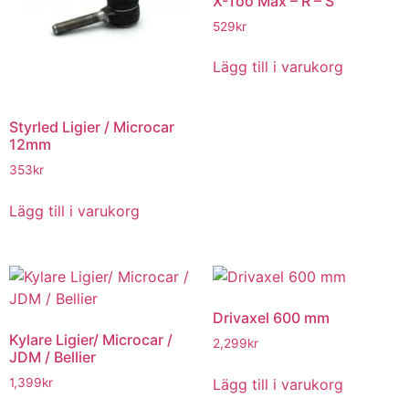
X-Too Max – R – S
529
kr
Lägg till i varukorg
Styrled Ligier / Microcar
12mm
353
kr
Lägg till i varukorg
Drivaxel 600 mm
Kylare Ligier/ Microcar /
2,299
kr
JDM / Bellier
Lägg till i varukorg
1,399
kr