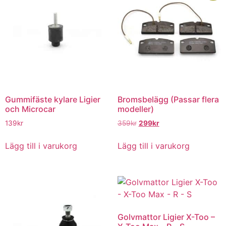
Gummifäste kylare Ligier
Bromsbelägg (Passar flera
och Microcar
modeller)
Det
Det
139
kr
359
kr
299
kr
ursprungliga
nuvarande
priset
priset
Lägg till i varukorg
Lägg till i varukorg
var:
är:
359kr.
299kr.
Golvmattor Ligier X-Too –