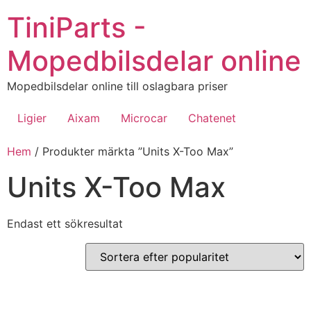
Hoppa
TiniParts -
till
innehåll
Mopedbilsdelar online
Mopedbilsdelar online till oslagbara priser
Ligier
Aixam
Microcar
Chatenet
Hem
/ Produkter märkta ”Units X-Too Max”
Units X-Too Max
Endast ett sökresultat