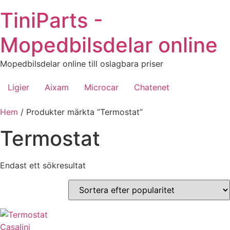
Hoppa
TiniParts -
till
innehåll
Mopedbilsdelar online
Mopedbilsdelar online till oslagbara priser
Ligier
Aixam
Microcar
Chatenet
Hem
/ Produkter märkta ”Termostat”
Termostat
Endast ett sökresultat