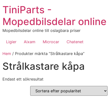
Hoppa
TiniParts -
till
innehåll
Mopedbilsdelar online
Mopedbilsdelar online till oslagbara priser
Ligier
Aixam
Microcar
Chatenet
Hem
/ Produkter märkta ”Strålkastare kåpa”
Strålkastare kåpa
Endast ett sökresultat