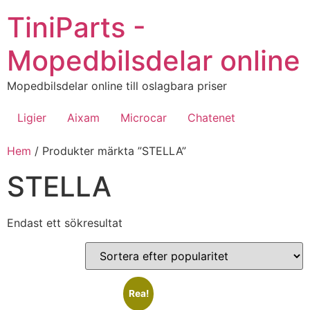
Hoppa
TiniParts -
till
innehåll
Mopedbilsdelar online
Mopedbilsdelar online till oslagbara priser
Ligier
Aixam
Microcar
Chatenet
Hem
/ Produkter märkta ”STELLA”
STELLA
Endast ett sökresultat
Rea!