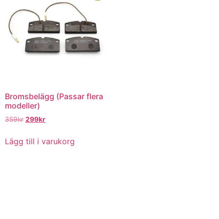
Bromsbelägg (Passar flera
modeller)
Det
Det
359
kr
299
kr
ursprungliga
nuvarande
priset
priset
Lägg till i varukorg
var:
är:
359kr.
299kr.