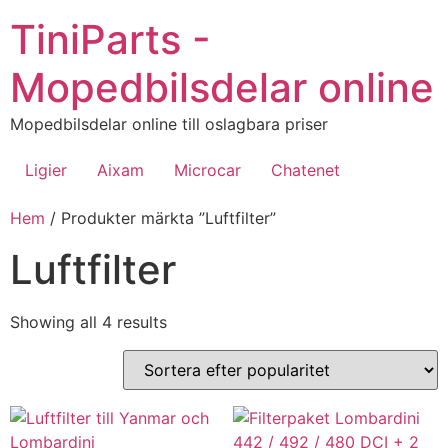
Hoppa
TiniParts -
till
innehåll
Mopedbilsdelar online
Mopedbilsdelar online till oslagbara priser
Ligier
Aixam
Microcar
Chatenet
Hem
/ Produkter märkta ”Luftfilter”
Luftfilter
Sorted
Showing all 4 results
by
popularity