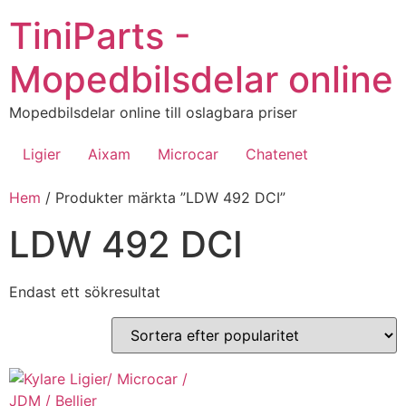
Hoppa
TiniParts -
till
innehåll
Mopedbilsdelar online
Mopedbilsdelar online till oslagbara priser
Ligier
Aixam
Microcar
Chatenet
Hem
/ Produkter märkta ”LDW 492 DCI”
LDW 492 DCI
Endast ett sökresultat