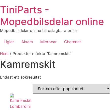
Hoppa
TiniParts -
till
innehåll
Mopedbilsdelar online
Mopedbilsdelar online till oslagbara priser
Ligier
Aixam
Microcar
Chatenet
Hem
/ Produkter märkta ”Kamremskit”
Kamremskit
Endast ett sökresultat