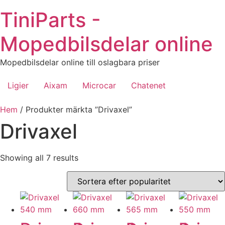
Hoppa
TiniParts -
till
innehåll
Mopedbilsdelar online
Mopedbilsdelar online till oslagbara priser
Ligier
Aixam
Microcar
Chatenet
Hem
/ Produkter märkta ”Drivaxel”
Drivaxel
Sorted
Showing all 7 results
by
popularity