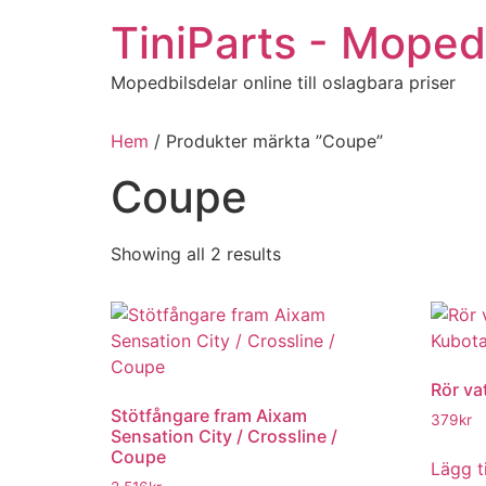
Hoppa
TiniParts - Moped
till
innehåll
Mopedbilsdelar online till oslagbara priser
Hem
/ Produkter märkta ”Coupe”
Coupe
Sorted
Showing all 2 results
by
popularity
Rör va
Stötfångare fram Aixam
379
kr
Sensation City / Crossline /
Coupe
Lägg ti