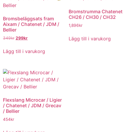
Bromstrumma Chatenet
CH26 / CH30 / CH32
Bromsbeläggsats fram
Aixam / Chatenet / JDM /
1,896
kr
Bellier
Det
Det
Lägg till i varukorg
349
kr
299
kr
ursprungliga
nuvarande
priset
priset
Lägg till i varukorg
var:
är:
349kr.
299kr.
Flexslang Microcar / Ligier
/ Chatenet / JDM / Grecav
/ Bellier
454
kr