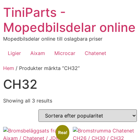
Hoppa
TiniParts -
till
innehåll
Mopedbilsdelar online
Mopedbilsdelar online till oslagbara priser
Ligier
Aixam
Microcar
Chatenet
Hem
/ Produkter märkta ”CH32”
CH32
Sorted
Showing all 3 results
by
popularity
Rea!