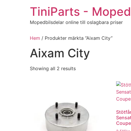
Hoppa
TiniParts - Moped
till
innehåll
Mopedbilsdelar online till oslagbara priser
Hem
/ Produkter märkta ”Aixam City”
Aixam City
Sorted
Showing all 2 results
by
popularity
Stötfå
Sensat
Coupe