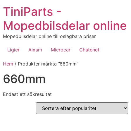
Hoppa
TiniParts -
till
innehåll
Mopedbilsdelar online
Mopedbilsdelar online till oslagbara priser
Ligier
Aixam
Microcar
Chatenet
Hem
/ Produkter märkta ”660mm”
660mm
Endast ett sökresultat