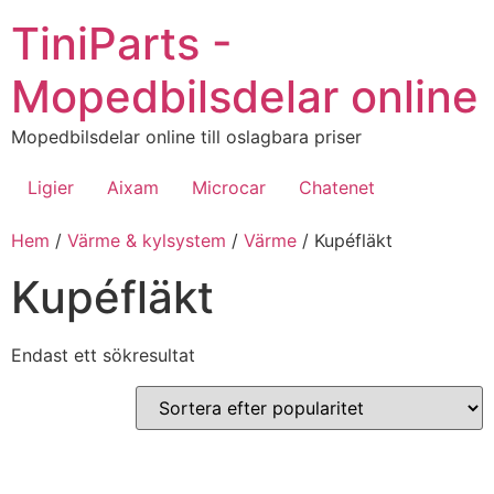
Hoppa
TiniParts -
till
innehåll
Mopedbilsdelar online
Mopedbilsdelar online till oslagbara priser
Ligier
Aixam
Microcar
Chatenet
Hem
/
Värme & kylsystem
/
Värme
/ Kupéfläkt
Kupéfläkt
Endast ett sökresultat