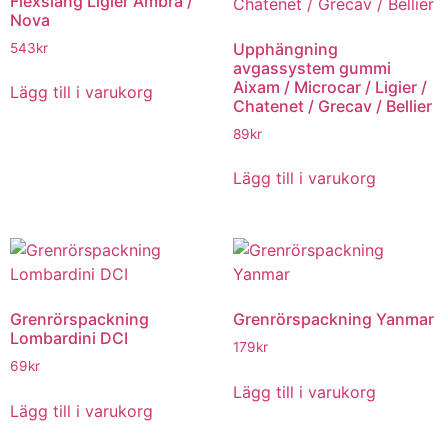
Flexslang Ligier Ambra /
Nova
Upphängning
543
kr
avgassystem gummi
Aixam / Microcar / Ligier /
Lägg till i varukorg
Chatenet / Grecav / Bellier
89
kr
Lägg till i varukorg
Grenrörspackning
Grenrörspackning Yanmar
Lombardini DCI
179
kr
69
kr
Lägg till i varukorg
Lägg till i varukorg