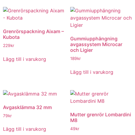
Grenrörspackning Aixam –
Kubota
Gummiupphängning
avgassystem Microcar
229
kr
och Ligier
Lägg till i varukorg
189
kr
Lägg till i varukorg
Avgasklämma 32 mm
Mutter grenrör Lombardini
79
kr
M8
Lägg till i varukorg
49
kr